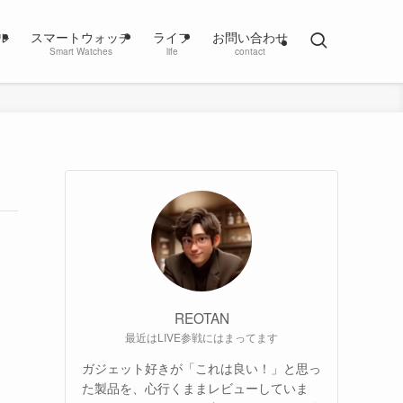
ル
スマートウォッチ
ライフ
お問い合わせ
Smart Watches
life
contact
REOTAN
最近はLIVE参戦にはまってます
ガジェット好きが「これは良い！」と思っ
た製品を、心行くままレビューしていま