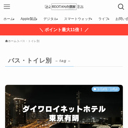
ホーム
Apple製品
デジタル
スマートウォッチ
ライフ
お問い
＼ ポイント最大11倍！ ／
ホーム
バス・トイレ別
バス・トイレ別
– tag –
生活雑貨・日用品