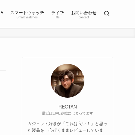
ル
スマートウォッチ
ライフ
お問い合わせ
Smart Watches
life
contact
REOTAN
最近はLIVE参戦にはまってます
ガジェット好きが「これは良い！」と思っ
た製品を、心行くままレビューしていま