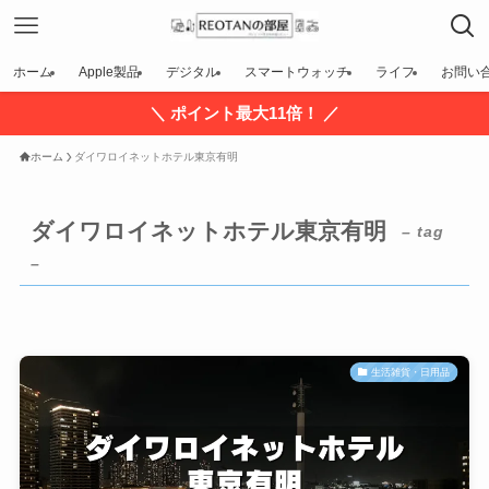
ホーム
Apple製品
デジタル
スマートウォッチ
ライフ
お問い
＼ ポイント最大11倍！ ／
ホーム
ダイワロイネットホテル東京有明
ダイワロイネットホテル東京有明
– tag
–
生活雑貨・日用品