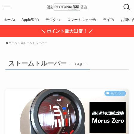
ホーム
Apple製品
デジタル
スマートウォッチ
ライフ
お問い
＼ ポイント最大11倍！ ／
ホーム
ストームトルーパー
ストームトルーパー
– tag –
ガジェット