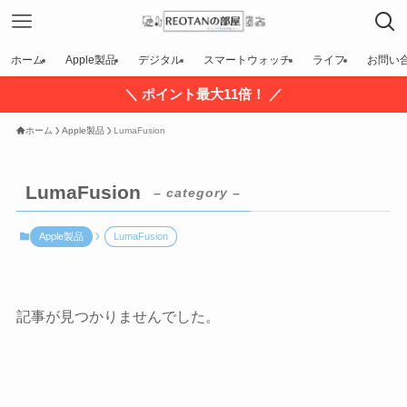
ホーム
Apple製品
デジタル
スマートウォッチ
ライフ
お問い
＼ ポイント最大11倍！ ／
ホーム
Apple製品
LumaFusion
LumaFusion
– category –
Apple製品
LumaFusion
記事が見つかりませんでした。